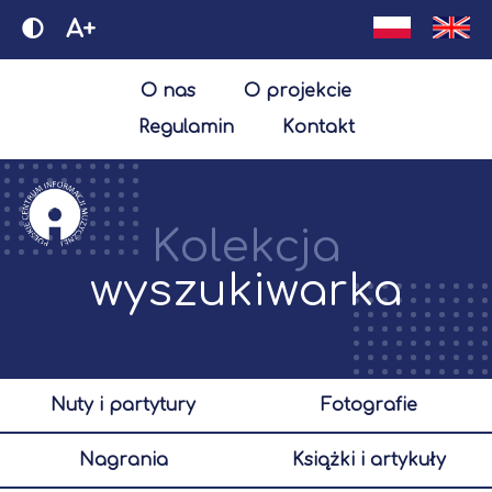
A+
O nas
O projekcie
Regulamin
Kontakt
Kolekcja
wyszukiwarka
nuty i partytury
fotografie
nagrania
książki i artykuły