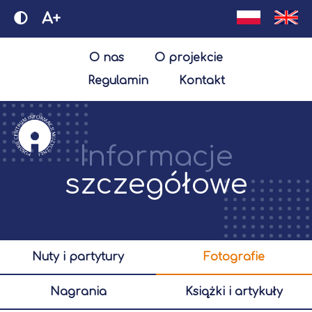
A+
O nas
O projekcie
Regulamin
Kontakt
Informacje
szczegółowe
nuty i partytury
fotografie
nagrania
książki i artykuły