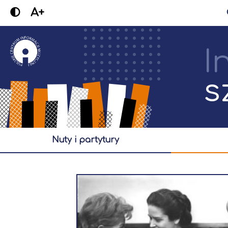
A+
I
s
nuty i partytury