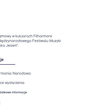
zmowy w kuluarach Filharmonii
iędzynarodowego Festiwalu Muzyki
ka Jesień".
je
armonia Narodowa
sce wydarzenia
datkowe informacje