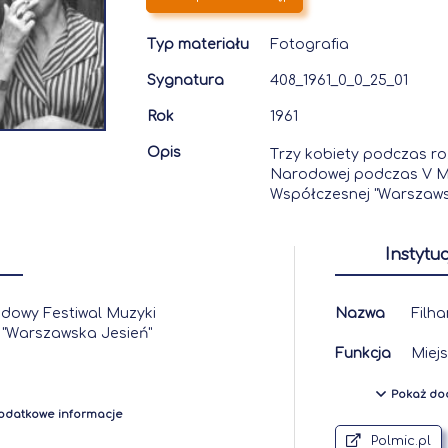
Typ materiału
Fotografia
Sygnatura
408_1961_0_0_25_01
Rok
1961
Opis
Trzy kobiety podczas ro
Narodowej podczas V M
Współczesnej "Warszaws
Instytuc
dowy Festiwal Muzyki
Nazwa
Filh
 "Warszawska Jesień"
Funkcja
Miej
Pokaż do
odatkowe informacje
Polmic.pl