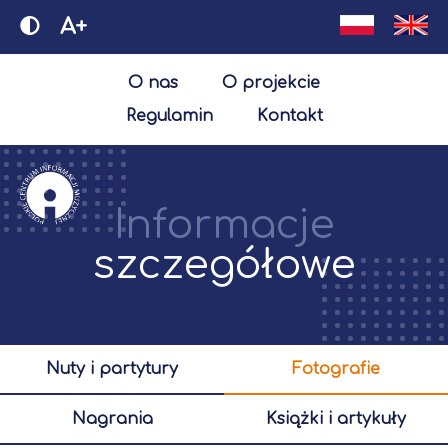
A+
O nas
O projekcie
Regulamin
Kontakt
Informacje
szczegółowe
nuty i partytury
fotografie
nagrania
książki i artykuły