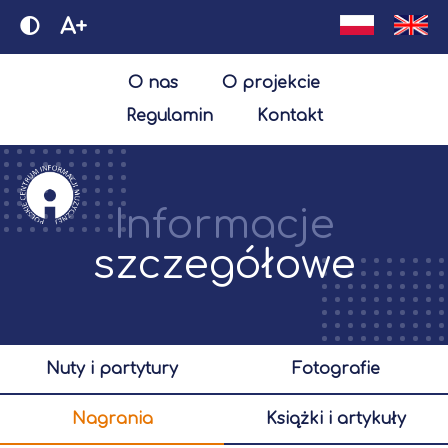
A+
O nas
O projekcie
Regulamin
Kontakt
Informacje
szczegółowe
nuty i partytury
fotografie
nagrania
książki i artykuły