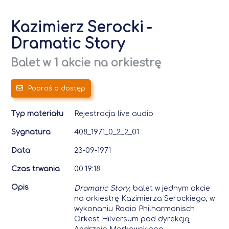
Kazimierz Serocki
-
Dramatic Story
Balet w 1 akcie na orkiestrę
Poproś o dostęp
Typ materiału
Rejestracja live audio
Sygnatura
408_1971_0_2_2_01
Data
23-09-1971
Czas trwania
00:19:18
Opis
Dramatic Story
, balet w jednym akcie
na orkiestrę Kazimierza Serockiego, w
wykonaniu Radio Philharmonisch
Orkest Hilversum pod dyrekcją