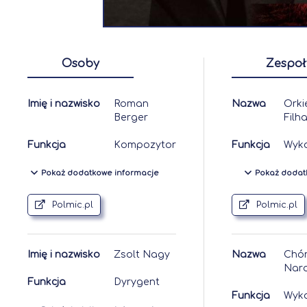
Osoby
Zespoł
Imię i nazwisko
Roman
Nazwa
Orki
Berger
Filh
Funkcja
Kompozytor
Funkcja
Wyk
Pokaż dodatkowe informacje
Pokaż dodat
Polmic.pl
Polmic.pl
Imię i nazwisko
Zsolt Nagy
Nazwa
Chór
Nar
Funkcja
Dyrygent
Funkcja
Wyk