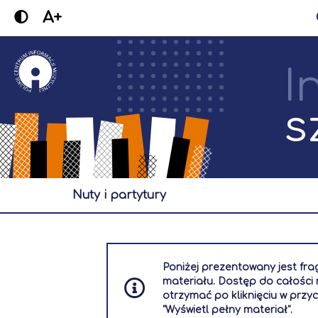
A+
I
s
nuty i partytury
Poniżej prezentowany jest fr
materiału. Dostęp do całośc
otrzymać po kliknięciu w przyc
"Wyświetl pełny materiał".