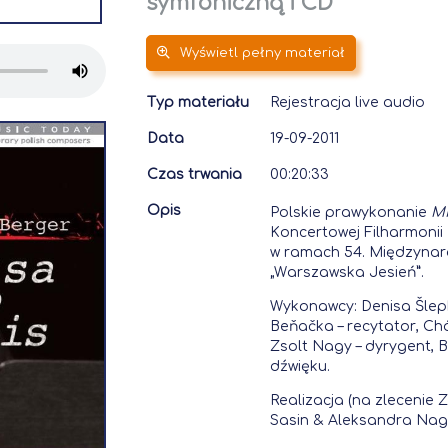
symfoniczną i CD
Wyświetl pełny materiał
Typ materiału
Rejestracja live audio
Data
19-09-2011
Czas trwania
00:20:33
Opis
Polskie prawykonanie
Mi
Koncertowej Filharmonii
w ramach 54. Międzynar
„Warszawska Jesień”.
Wykonawcy: Denisa Šlep
Beňačka – recytator, Chó
Zsolt Nagy – dyrygent,
dźwięku.
Realizacja (na zlecenie
Sasin & Aleksandra Nag