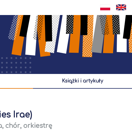
książki i artykuły
es Irae)
 chór, orkiestrę