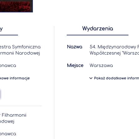
y
Wydarzenia
estra Symfoniczna
Nazwa
54. Międzynarodowy F
armonii Narodowej
Współczesnej "Warsza
onawca
Miejsce
Warszawa
kowe informacje
Pokaż dodatkowe infor
 Filharmonii
odowej
onawca