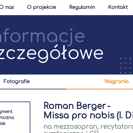
O nas
O projekcie
Regulamin
Kontakt
nformacje
zczegółowe
fotografie
nagrania
Roman Berger
-
agment
Missa pro nobis (I. Di
i można
isk
na mezzosopran, recytatora,