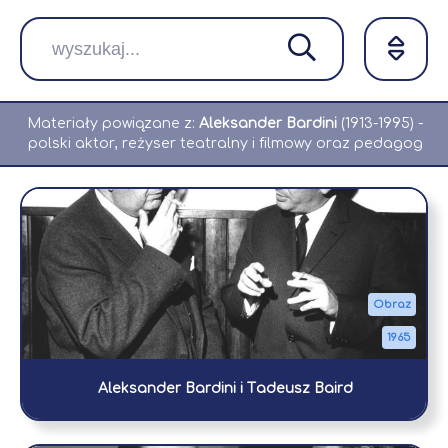
Materiały powiązane z:
Aleksander Bardini
(
1913
-
1995
)
-
polski aktor, reżyser teatralny i filmowy oraz pedagog
Obraz
1965
Aleksander Bardini i Tadeusz Baird