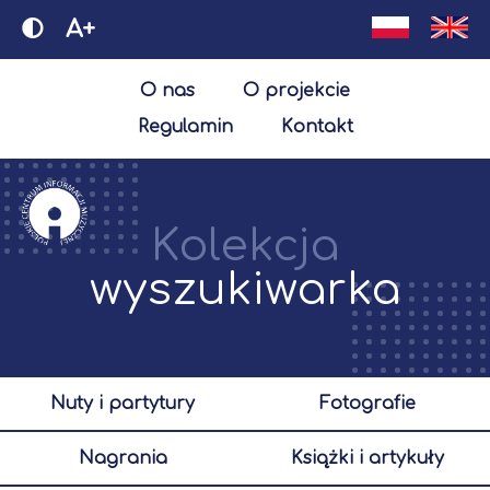
A+
O nas
O projekcie
Regulamin
Kontakt
Kolekcja
wyszukiwarka
nuty i partytury
fotografie
nagrania
książki i artykuły