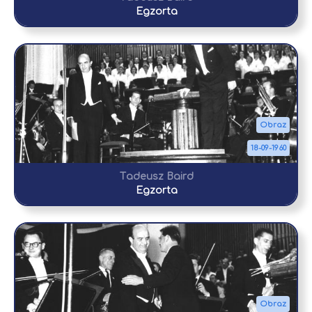
Egzorta
Obraz
18-09-1960
Tadeusz Baird
Egzorta
Obraz